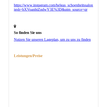
https://www.instagram.com/helgas_schoenheitssalon?
igsh=bXVoanhtZndwY3E%3D&utm_source=qr
So finden Sie uns
Nutzen Sie unseren La­ge­plan, um zu uns zu finden
Leistungen/Preise